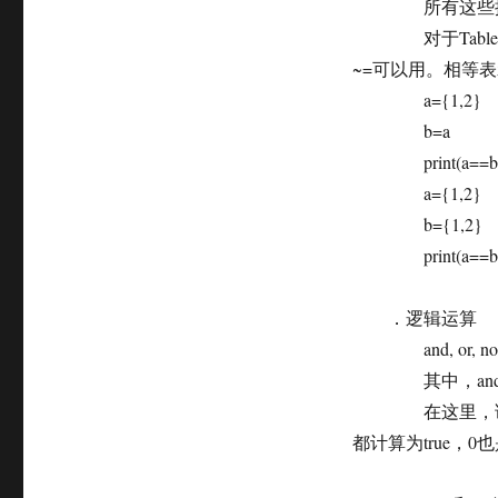
所有这些操作符总
对于Table，Fun
~=可以用。相等
a={1,2}
b=a
print(a==b, a~=b
a={1,2}
b={1,2}
print(a==b, a~=b
．逻辑运算
and, or, no
其中，and 和
在这里，请先记住，
都计算为true，0也是