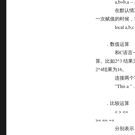
a,b=b,a -
在默认情况下，
一次赋值的时候，需
local a,b,c =
．数值运算
和C语言一样，支持
算。比如2^3 结果为
2^4结果为16。
连接两个字符串
"This a " .. "str
．比较运算
< > <=
>= == ~=
分别表示 小于