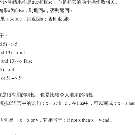
运算结果不是true和false，而是和它的两个操作数相关。
果a为false，则返回a；否则返回b
a 为true，则返回a；否则返回b
子：
) --> 5
3) --> nil
 13) --> false
 --> 4
5) --> 5
很有用的特性，也是比较令人混洧的特性。
的语句：x = a? b : c，在Lua中，可以写成：x = a an
 x or v，它相当于：if not x then x = v end 。