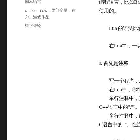
分
脚本语言
编程语言，比如Ba
于
类
标
c
、
for
、
now
、
局部变量
、
布
使用的。
签
尔
、
游戏作品
于
留下评论
Lua 的语法比
Lua
游
戏
在Lua中，一切
脚
本
I. 首先是注释
语
言
入
写一个程序，总
门
在Lua中，你
单行注释中，连续
C++语言中的"//"。
多行注释中，由"-
C语言中的""。在注