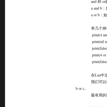
and 和 or的
a and b：如
a or b：如果 
举几个例
print(4 and 5
print(nil and 1
print(false and
print(4 or 5)
print(false or 
在Lua中这是
我们可以模拟C语言中
b or c。
最有用的语句是： x =