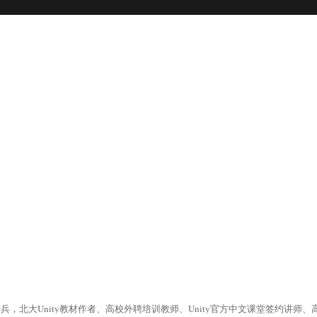
大Unity教材作者、高校外聘培训教师、Unity官方中文课堂签约讲师、高通Sna