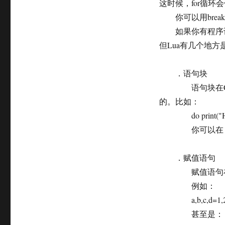
这时候，for循环
你可以用brea
如果你有程序设计
但Lua有几个地
．语句块
语句块在C++中是
的。比如：
do print("Hel
你可以在 函数
．赋值语句
赋值语句在Lu
例如：
a,b,c,d=1,2,
甚至是：