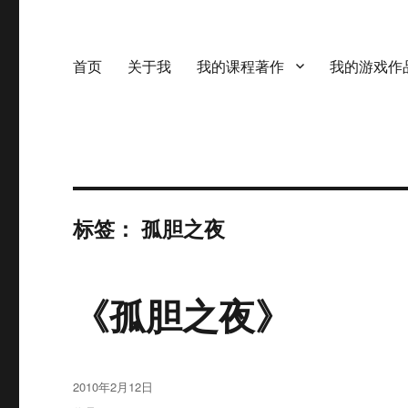
首页
关于我
我的课程著作
我的游戏作
标签：
孤胆之夜
《孤胆之夜》
发
2010年2月12日
布