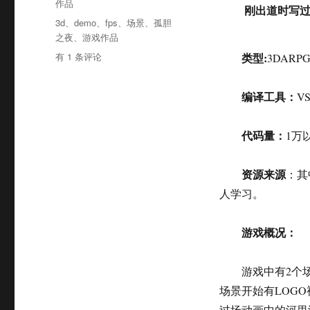
分
作品
刚出道时写过
于
类
标
3d
、
demo
、
fps
、
场景
、
孤胆
签
之夜
、
游戏作品
《孤
有 1 条评论
类型:
3DARPG
胆
之
编译工具：
VS
夜》
代码量：
1万
资源来源
：其
人学习。
游戏概况：
游戏中有2个
场景开始有LOG
过场动画中的河里