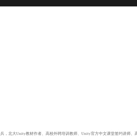
大Unity教材作者、高校外聘培训教师、Unity官方中文课堂签约讲师、高通Sna